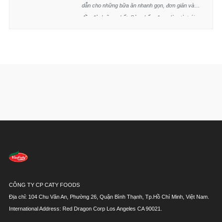
dẫn cho những bữa ăn nhanh gọn, đơn giản và
màu tổng hợp(120), chất chống oxi hóa(321).
đầy đủ dưỡng chất. Sản phẩm được làm từ trái
Gói súp: muối ăn, dầu cọ tinh luyện, chất điều vị
Thanh Long tươi không chứa chất bảo quản,
(621,627,631),đường, rau(25g/kg)(cà rốt sấy, ba
sạch, giàu dinh dưỡng , tốt cho sức khỏe.
rô sấy), bột nấm(25g/kg), tiêu, ớt, màu hạt điều tự
Thành phần:
nhiên, ngũ vị hương, chất điều chỉnh độ acid(330).
Vắt mì: Bột mì, tinh bột khoai mì, tinh bột khoai tây,
thanh long đỏ (120g/kg), shortening, muối, chất
làm dày(412), chất điều vị(612), chất tạo
xốp(500(i), 500(ii)), chất ổn định(452(i), 510(i)),
màu tổng hợp(120), chất chống oxi hóa(321).
Gói súp: muối ăn, dầu cọ tinh luyện, chất điều vị
(621,627,631),đường, bột thịt heo bằm(25g/kg),
thịt thực vật(đậu nành), cà rốt, hành, tiêu, ớt, tỏi,
màu hạt điều tự nhiên, chất điều chỉnh độ
acid(330), hương thịt heo tổng hợp.
CÔNG TY CP CATY FOODS
Địa chỉ: 104 Chu Văn An, Phường 26, Quận Bình Thạnh, Tp.Hồ Chí Minh, Việt Nam.
International Address: Red Dragon Corp Los Angeles CA 90021.