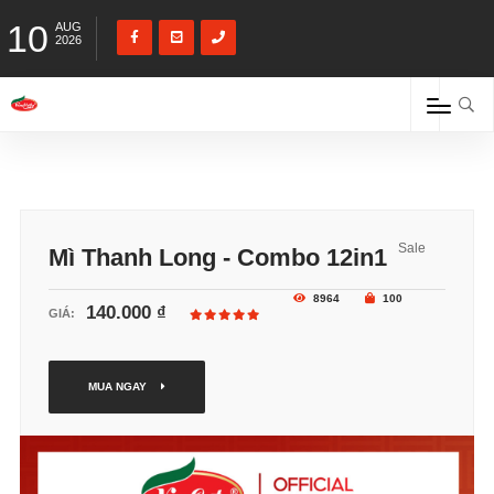
10
AUG
2026
Sale
Mì Thanh Long - Combo 12in1
8964
100
140.000 ₫
GIÁ:
MUA NGAY