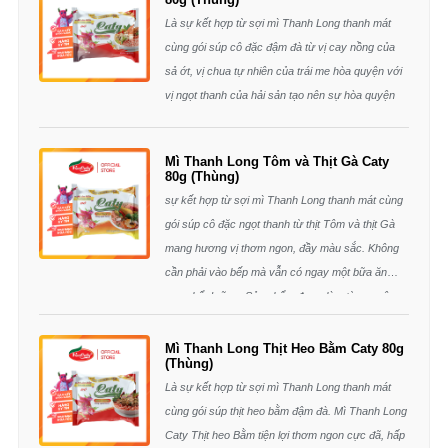
canxi, chất xơ cho cơ thể sảng khoái mỗi ngày…
Là sự kết hợp từ sợi mì Thanh Long thanh mát
cùng gói súp cô đặc đậm đà từ vị cay nồng của
sả ớt, vị chua tự nhiên của trái me hòa quyện với
vị ngọt thanh của hải sản tạo nên sự hòa quyện
đặc biệt khó quên. Mì Thanh Long Caty Hải Sản
Chua Cay không cần ra quán vẫn có ngay một
Mì Thanh Long Tôm và Thịt Gà Caty
bữa ăn thơm ngon, bổ dưỡng. Sản phẩm được
80g (Thùng)
làm từ trái Thanh Long tươi sạch, giàu dinh
sự kết hợp từ sợi mì Thanh Long thanh mát cùng
dưỡng, tốt cho sức khỏe.
gói súp cô đặc ngọt thanh từ thịt Tôm và thịt Gà
Thành phần:
mang hương vị thơm ngon, đầy màu sắc. Không
Vắt Mì: Bột mì, tinh bột khoai mì, tinh bột
khoai tây, thanh long đỏ (120g/kg),
cần phải vào bếp mà vẫn có ngay một bữa ăn
shortening, muối, chất làm dày(412), chất
ngon bổ dưỡng. Sản phẩm được làm từ nguyên
điều vị(612), chất tạo xốp(500(i), 500(ii)),
chất ổn định(452(i), 510(i)), màu tổng
liệu tươi sạch, giàu dinh dưỡng , tốt cho sức khỏe.
hợp(120), chất chống oxi hóa(321).
Gói súp: muối ăn, đường, chất điều vị
Thành phần:
Mì Thanh Long Thịt Heo Bằm Caty 80g
(621,627,631), chiết xuất nấm men, dầu cọ
(Thùng)
Vắt mì: Bột mì, tinh bột khoai mì, tinh bột khoai tây,
tinh luyện, bột hải sản(25g/kg), nước cốt
me(25g/kg), rau ôm, sả, ới(25g/kg), tiêu,
Là sự kết hợp từ sợi mì Thanh Long thanh mát
thanh long đỏ (120g/kg), shortening, muối, chất
hành tỏi, chất điều chỉnh độ
cùng gói súp thịt heo bằm đậm đà. Mì Thanh Long
acid(296,330,334), chất bảo quản(211).
làm dày(412), chất điều vị(612), chất tạo
Caty Thịt heo Bằm tiện lợi thơm ngon cực đã, hấp
xốp(500(i), 500(ii)), chất ổn định(452(i), 510(i)),