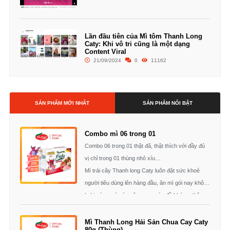
Lần đầu tiên của Mì tôm Thanh Long
Caty: Khi vô tri cũng là một dạng
Content Viral
21/09/2024
0
11162
SẢN PHẨM MỚI NHẤT
SẢN PHẨM NỔI BẬT
Combo mì 06 trong 01
Combo 06 trong 01 thật đã, thật thích với đầy đủ
vị chỉ trong 01 thùng nhỏ xíu…
Mì trái cây Thanh long Caty luôn đặt sức khoẻ
người tiêu dùng lên hàng đầu, ăn mì gói nay không
lo bị nóng mà còn nâng cao sức đề kháng, thêm
nhiều lợi ích cho sức khoẻ, dinh dưỡng từ trái
Thanh long cung cấp thêm vitamin A & C, sắt,
Mì Thanh Long Hải Sản Chua Cay Caty
80g (Thùng)