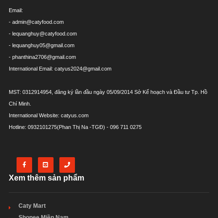
Email:
- admin@catyfood.com
- lequanghuy@catyfood.com
- lequanghuy05@gmail.com
- phanthina2706@gmail.com
International Email: catyus2024@gmail.com
MST: 0312914954, đăng ký lần đầu ngày 05/09/2014 Sở Kế hoạch và Đầu tư Tp. Hồ
Chí Minh.
International Website: catyus.com
Hotline: 0932101275(Phan Thị Na -TGĐ) - 096 711 0275
Xem thêm sản phẩm
Caty Mart
Shopee Miền Nam