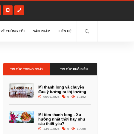
VỀ CHÚNG TÔI
SẢN PHẨM
LIÊN HỆ
TIN TỨC TRONG NGÀY
TIN TỨC PHỔ BIẾN
Mì thanh long và chuyện
đưa ý tưởng ra thị trường
05/07/2024
0
10402
Mì tôm thanh long - Xu
hướng nhất thời hay nhu
cầu thiết yếu?
13/10/2024
0
10908