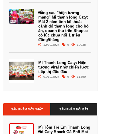
Đằng sau "hiện tượng
mạng" Mì thanh long Caty:
Mất 2 năm tính kế thoát
cảnh đổ thanh long cho bò
ăn, doanh thu trên Shopee
có lúc chưa nổi 1 triệu
đồng/tháng
12/09/2024
0
10038
Mì Thanh Long Caty: Hiện
tượng viral nhờ chiến lược
tiếp thị độc đáo
01/10/2024
0
11309
SẢN PHẨM MỚI NHẤT
SẢN PHẨM NỔI BẬT
Mì Tôm Trẻ Em Thanh Long
Đỏ Caty Snack Gà Phô Mai