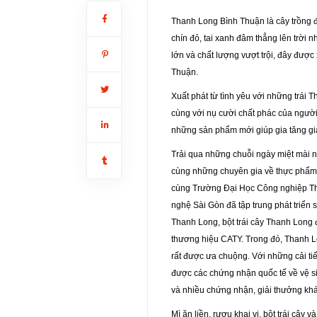
Thanh Long Bình Thuận là cây trồng đ
chín đỏ, tai xanh đâm thẳng lên trời 
lớn và chất lượng vượt trội, đây đượ
Thuận.
Xuất phát từ tình yêu với những trái
cùng với nụ cười chất phác của người
những sản phẩm mới giúp gia tăng giá
Trải qua những chuỗi ngày miệt mài n
cùng những chuyên gia về thực phẩm
cùng Trường Đại Học Công nghiệp Th
nghệ Sài Gòn đã tập trung phát triển 
Thanh Long, bột trái cây Thanh Long 
thương hiệu CATY. Trong đó, Thanh L
rất được ưa chuộng. Với những cải ti
được các chứng nhận quốc tế về vệ 
và nhiều chứng nhận, giải thưởng khá
Mì ăn liền, rượu khai vị, bột trái câ