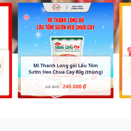
x
Mì Thanh Long gói Lẩu Tôm
Sườn Heo Chua Cay 80g (thùng)
240.000 ₫
GIÁ BÁN: