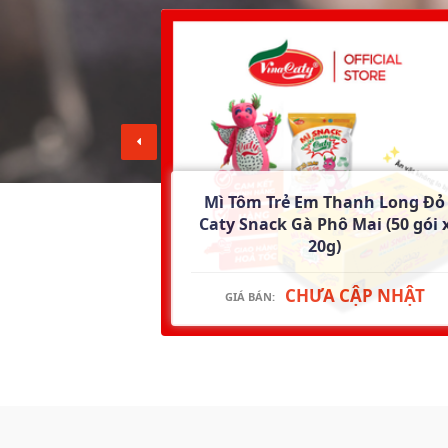
Mì Tôm Trẻ Em Thanh Long Đỏ
hêu Sò Ốc Hến
Caty Snack Gà Phô Mai (50 gói 
 Cay (thùng)
20g)
.000 ₫
CHƯA CẬP NHẬT
GIÁ BÁN: