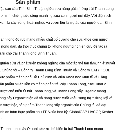
Sản phẩm
ặc sản của Tỉnh Bình Thuận, giữa trưa nắng gắt, những trái Thanh Long
như minh chứng sức sống mãnh liệt của con người nơi đây. Với diện tích
c xem là cây trồng thoát nghèo và vươn lên làm giàu của người dân Bình
 Thanh long đỏ rực mang nhiều chất bổ dưỡng cho sức khỏe con người,
 nông dân, đã thôi thúc chúng tôi không ngừng nghiên cứu để tạo ra
 trị cho trái Thanh long Bình Thuận.
ghiên cứu và phát triển không ngừng của một tập thể tận tâm, nhiệt huyết
. Chúng tôi – Công ty Thanh Long Bình Thuận và Công ty CATY FOOD
ực phẩm thành phố Hồ Chí Minh và Viện Khoa học Kinh tế và Công
sản phẩm Mì ăn liền có thành phần trái cây Thanh Long, rượu khai vị
được chế biến từ trái Thanh long, và Thanh Long sấy Organic mang
ong sấy Organic hiện đã và đang được xuất khẩu sang thị trường Mỹ và
ến vượt bậc, sản phẩm Thanh long sấy organic của Chúng tôi đã đạt
sinh an toàn thực phẩm như FDA của hoa kỳ, GlobalGAP, HACCP, Kosher
c.
y và Thanh Long sấy Organic được chế biến từ trái Thanh Long mang