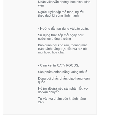
Nhân viên văn phòng, học sinh, sinh
miễn dịch cho trẻ Hướng dẫn sử
viên
dụng:
Người luyện tập thể thao, người
theo đuổi lối sống lành mạnh
- Mở gói mì và ăn trực tiếp Bảo
quản: Để nơi khô ráo, thoáng mát
- Hướng dẫn sử dụng và bảo quản:
Tránh ánh nắng trực tiếp Hạn sử
Sử dụng trực tiếp mỗi ngày như
nước lọc thông thường
dụng: 12 tháng Xuất xứ: Việt Nam
Bảo quản nơi khô ráo, thoáng mát,
tránh ánh nắng trực tiếp và nơi có
mùi hoặc hóa chất.
- Cam kết từ CATY FOODS:
Sản phẩm chính hãng, đúng mô tả
Đóng gói chắc chắn, giao hàng toàn
quốc
Hỗ trợ đổi/trả nếu sản phẩm lỗi, vỡ
do vận chuyển
Tư vấn và chăm sóc khách hàng
24/7