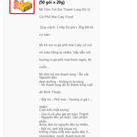
(50 gói x 20g)
Mì Tôm Trẻ Em Thanh Long Đỏ Vị
Gà Phô Mai Caty Food
Quy cách: 1 hộp 50 gói x 20g Mô tả
cơ bản:
Mì trẻ em vị gà phô mai Caty có sợi
mì màu hồng tự nhiên, hấp dẫn với
hương vị gà phô mai thơm ngon, lôi
cuốn
Mì tôm trẻ em thanh long - Ăn vặt
Nguyên liệu:
dinh dưỡng - Không lo bị nóng
- Mì thanh long đỏ từ thanh long ruột
đỏ Bình Thuận
- Bột mì - Phô mai - Hương vị gà tự
nhiên
Cam kết chất lượng:
- Gia vị và phụ gia an toàn Thành
- Nguyên liệu an toàn: Sản phẩm
phần:
được làm từ nguyên liệu tự nhiên,
- Bột mì, tinh bột khoai mì,
không chứa chất bảo quản độc hại.
shortening, muối, thanh long đỏ