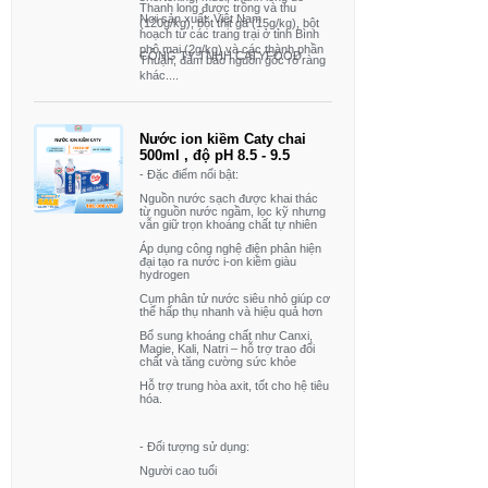
Thanh long được trồng và thu
Nơi sản xuất: Việt Nam
(120g/kg), bột thịt gà (15g/kg), bột
hoạch từ các trang trại ở tỉnh Bình
phô mai (2g/kg) và các thành phần
CÔNG TY TNHH CATYFOOD
Thuận, đảm bảo nguồn gốc rõ ràng
khác,...
và chất lượng cao
- Nghiên cứu và phát triển: Mì thanh
Nước ion kiềm Caty chai
long đỏ Caty được nghiên cứu và
500ml , độ pH 8.5 - 9.5
phát triển bởi Đại học Công Thương
- Đặc điểm nổi bật:
và Viện Khoa học và Công nghệ,
Nguồn nước sạch được khai thác
từ nguồn nước ngầm, lọc kỹ nhưng
ứng dụng công nghệ nano để trộn
vẫn giữ trọn khoáng chất tự nhiên
12% thanh long tươi vào trong sợi
Áp dụng công nghệ điện phân hiện
đại tạo ra nước i-on kiềm giàu
mì, mang lại giá trị dinh dưỡng cao
hydrogen
- Chứng nhận an toàn: Sản phẩm
Cụm phân tử nước siêu nhỏ giúp cơ
thể hấp thụ nhanh và hiệu quả hơn
đạt đầy đủ các chứng nhận an toàn
Bổ sung khoáng chất như Canxi,
thực phẩm theo tiêu chuẩn Việt Nam
Magie, Kali, Natri – hỗ trợ trao đổi
chất và tăng cường sức khỏe
và Quốc tế, đảm bảo an toàn cho
Hỗ trợ trung hòa axit, tốt cho hệ tiêu
hóa.
sức khỏe trẻ em
- Lợi ích sức khỏe: Thanh long
- Đối tượng sử dụng:
chứa nhiều vitamin và khoáng chất,
Người cao tuổi
giúp dễ tiêu hóa và tăng cường hệ