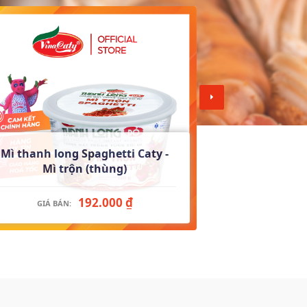
Mì Thanh Lon
Mì thanh long Spaghetti Caty -
Caty 
Mì trộn (thùng)
192.000 ₫
GIÁ BÁN
GIÁ BÁN: