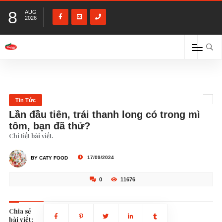
8
AUG
2026
Tin Tức
Lần đầu tiên, trái thanh long có trong mì
tôm, bạn đã thử?
Chi tiết bài viết.
17/09/2024
BY CATY FOOD
0
11676
Chia sẻ
bài viết: