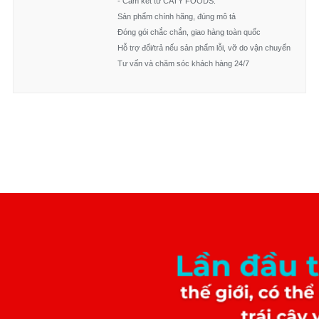
- Cam kết từ CATY FOODS:
Sản phẩm chính hãng, đúng mô tả
Đóng gói chắc chắn, giao hàng toàn quốc
Hỗ trợ đổi/trả nếu sản phẩm lỗi, vỡ do vận chuyển
Tư vấn và chăm sóc khách hàng 24/7