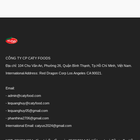
CÔNG TY CP CATY FOODS
Địa chỉ: 104 Chu Văn An, Phường 26, Quận Bình Thạnh, Tp.Hồ Chí Minh, Việt Nam.
International Address: Red Dragon Corp Los Angeles CA 90021.
Email:
- admin@catyfood.com
- lequanghuy@catyfood.com
- lequanghuy05@gmail.com
- phanthina2706@gmail.com
International Email: catyus2024@gmail.com