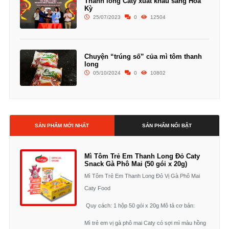
Thanh long Caty xuất khẩu sang Hoa
Kỳ
25/07/2023
0
12504
Chuyện “trúng số” của mì tôm thanh
long
05/10/2024
0
10802
SẢN PHẨM MỚI NHẤT
SẢN PHẨM NỔI BẬT
Mì Tôm Trẻ Em Thanh Long Đỏ Caty
Snack Gà Phô Mai (50 gói x 20g)
Mì Tôm Trẻ Em Thanh Long Đỏ Vị Gà Phô Mai
Caty Food
Quy cách: 1 hộp 50 gói x 20g Mô tả cơ bản:
Mì trẻ em vị gà phô mai Caty có sợi mì màu hồng