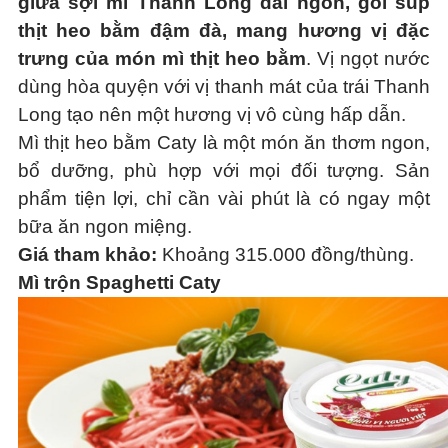
giữa sợi mì Thanh Long dai ngon, gói súp
thịt heo bằm đậm đà, mang hương vị đặc
trưng của món mì thịt heo bằm
. Vị ngọt nước
dùng hòa quyện với vị thanh mát của trái Thanh
Long tạo nên một hương vị vô cùng hấp dẫn.
Mì thịt heo bằm Caty là một món ăn thơm ngon,
bổ dưỡng, phù hợp với mọi đối tượng. Sản
phẩm tiện lợi, chỉ cần vài phút là có ngay một
bữa ăn ngon miệng.
Giá tham khảo:
Khoảng 315.000 đồng/thùng.
Mì trộn Spaghetti Caty