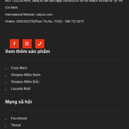
MST: 0312914954, đăng ký lần đầu ngày 05/09/2014 Sở Kế hoạch và Đầu tư Tp. Hồ
Chí Minh.
International Website: catyus.com
Hotline: 0932101275(Phan Thị Na -TGĐ) - 096 711 0275
Xem thêm sản phẩm
Caty Mart
Shopee Miền Nam
Shopee Miền Bắc
Lazada Mall
Mạng xã hội
Facebook
Tiktok