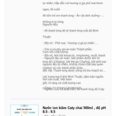
tự nhiên, hấp dẫn với hương vị gà phô mai thơm
ngon, lôi cuốn
Mì tôm trẻ em thanh long - Ăn vặt dinh dưỡng -
Không lo bị nóng
Nguyên liệu:
- Mì thanh long đỏ từ thanh long ruột đỏ Bình
Thuận
- Bột mì - Phô mai - Hương vị gà tự nhiên
- Gia vị và phụ gia an toàn Thành phần:
Cam kết chất lượng:
- Bột mì, tinh bột khoai mì, shortening, muối, thanh
- Nguyên liệu an toàn: Sản phẩm được làm từ
long đỏ (120g/kg), bột thịt gà (15g/kg), bột phô mai
nguyên liệu tự nhiên, không chứa chất bảo quản
(2g/kg) và các thành phần khác,...
độc hại. Thanh long được trồng và thu hoạch từ
các trang trại ở tỉnh Bình Thuận, đảm bảo nguồn
Nơi sản xuất: Việt Nam
gốc rõ ràng và chất lượng cao
CÔNG TY TNHH CATYFOOD
- Nghiên cứu và phát triển: Mì thanh long đỏ Caty
được nghiên cứu và phát triển bởi Đại học Công
Thương và Viện Khoa học và Công nghệ, ứng
Nước ion kiềm Caty chai 500ml , độ pH
dụng công nghệ nano để trộn 12% thanh long tươi
8.5 - 9.5
vào trong sợi mì, mang lại giá trị dinh dưỡng cao