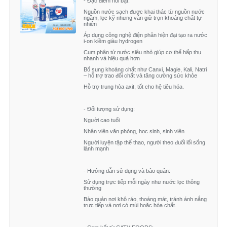
- Đặc điểm nổi bật:
- Chứng nhận an toàn: Sản phẩm đạt đầy đủ các
Nguồn nước sạch được khai thác từ nguồn nước
ngầm, lọc kỹ nhưng vẫn giữ trọn khoáng chất tự
chứng nhận an toàn thực phẩm theo tiêu chuẩn
nhiên
Việt Nam và Quốc tế, đảm bảo an toàn cho sức
Áp dụng công nghệ điện phân hiện đại tạo ra nước
i-on kiềm giàu hydrogen
khỏe trẻ em
Cụm phân tử nước siêu nhỏ giúp cơ thể hấp thụ
- Lợi ích sức khỏe: Thanh long chứa nhiều vitamin
nhanh và hiệu quả hơn
và khoáng chất, giúp dễ tiêu hóa và tăng cường
Bổ sung khoáng chất như Canxi, Magie, Kali, Natri
– hỗ trợ trao đổi chất và tăng cường sức khỏe
hệ miễn dịch cho trẻ Hướng dẫn sử dụng:
Hỗ trợ trung hòa axit, tốt cho hệ tiêu hóa.
- Mở gói mì và ăn trực tiếp Bảo quản: Để nơi khô
ráo, thoáng mát Tránh ánh nắng trực tiếp Hạn sử
- Đối tượng sử dụng:
dụng: 12 tháng Xuất xứ: Việt Nam
Người cao tuổi
Nhân viên văn phòng, học sinh, sinh viên
Người luyện tập thể thao, người theo đuổi lối sống
lành mạnh
- Hướng dẫn sử dụng và bảo quản:
Sử dụng trực tiếp mỗi ngày như nước lọc thông
thường
Bảo quản nơi khô ráo, thoáng mát, tránh ánh nắng
trực tiếp và nơi có mùi hoặc hóa chất.