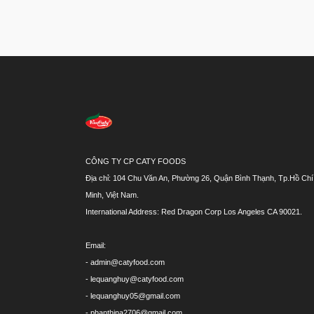
CÔNG TY CP CATY FOODS
Địa chỉ: 104 Chu Văn An, Phường 26, Quận Bình Thạnh, Tp.Hồ Chí
Minh, Việt Nam.
International Address: Red Dragon Corp Los Angeles CA 90021.
Email:
- admin@catyfood.com
- lequanghuy@catyfood.com
- lequanghuy05@gmail.com
- phanthina2706@gmail.com