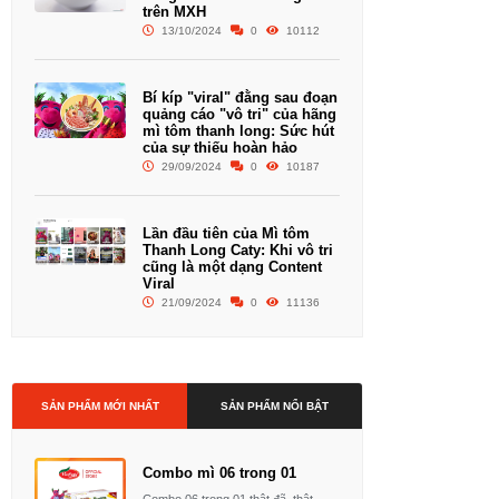
trên MXH
13/10/2024
0
10112
Bí kíp "viral" đằng sau đoạn
quảng cáo "vô tri" của hãng
mì tôm thanh long: Sức hút
của sự thiếu hoàn hảo
29/09/2024
0
10187
Lần đầu tiên của Mì tôm
Thanh Long Caty: Khi vô tri
cũng là một dạng Content
Viral
21/09/2024
0
11136
SẢN PHẨM MỚI NHẤT
SẢN PHẨM NỔI BẬT
Combo mì 06 trong 01