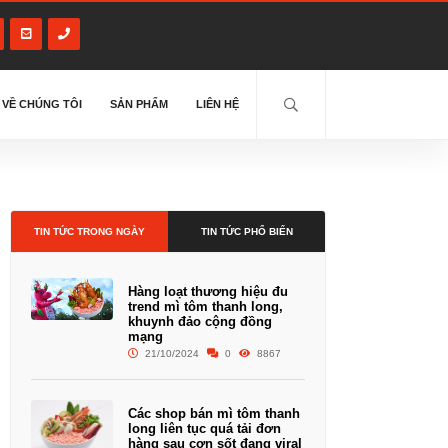
VỀ CHÚNG TÔI
SẢN PHẨM
LIÊN HỆ
TIN TỨC TRONG NGÀY
TIN TỨC PHỔ BIẾN
Hàng loạt thương hiệu đu
trend mì tôm thanh long,
khuynh đảo cộng đồng
mạng
21/10/2024
0
8867
Các shop bán mì tôm thanh
long liên tục quá tải đơn
hàng sau cơn sốt đang viral