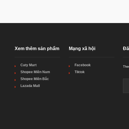
Xem thêm sản phẩm
Mạng xã hội
Đă
Caty Mart
Facebook
Theo
Shopee Miền Nam
Tiktok
Shopee Miền Bắc
Lazada Mall