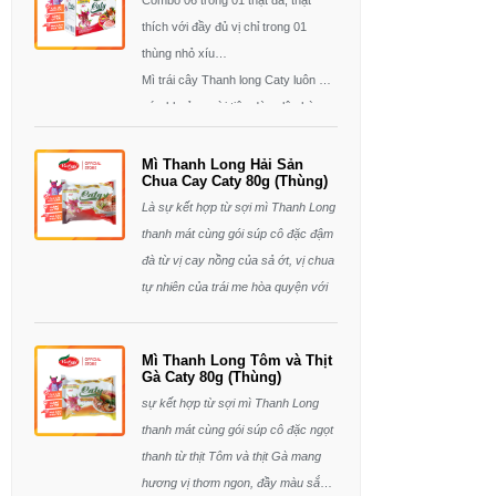
Combo 06 trong 01 thật đã, thật
thích với đầy đủ vị chỉ trong 01
thùng nhỏ xíu…
Mì trái cây Thanh long Caty luôn đặt
sức khoẻ người tiêu dùng lên hàng
đầu, ăn mì gói nay không lo bị nóng
mà còn nâng cao sức đề kháng,
Mì Thanh Long Hải Sản
Chua Cay Caty 80g (Thùng)
thêm nhiều lợi ích cho sức khoẻ,
Là sự kết hợp từ sợi mì Thanh Long
dinh dưỡng từ trái Thanh long cung
thanh mát cùng gói súp cô đặc đậm
cấp thêm vitamin A & C, sắt, canxi,
đà từ vị cay nồng của sả ớt, vị chua
chất xơ cho cơ thể sảng khoái mỗi
tự nhiên của trái me hòa quyện với
ngày…
vị ngọt thanh của hải sản tạo nên sự
hòa quyện đặc biệt khó quên. Mì
Mì Thanh Long Tôm và Thịt
Thanh Long Caty Hải Sản Chua
Gà Caty 80g (Thùng)
Cay không cần ra quán vẫn có
sự kết hợp từ sợi mì Thanh Long
ngay một bữa ăn thơm ngon, bổ
thanh mát cùng gói súp cô đặc ngọt
dưỡng. Sản phẩm được làm từ trái
thanh từ thịt Tôm và thịt Gà mang
Thanh Long tươi sạch, giàu dinh
hương vị thơm ngon, đầy màu sắc.