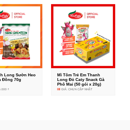
nh Long Sườn Heo
Mì Tôm Trẻ Em Thanh
a Đồng 70g
Long Đỏ Caty Snack Gà
Phô Mai (50 gói x 20g)
5.000 ₫
GIÁ: CHƯA CẬP NHẬT