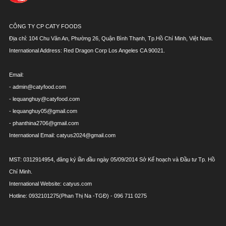
CÔNG TY CP CATY FOODS
Địa chỉ: 104 Chu Văn An, Phường 26, Quận Bình Thạnh, Tp.Hồ Chí Minh, Việt Nam.
International Address: Red Dragon Corp Los Angeles CA 90021.
Email:
- admin@catyfood.com
- lequanghuy@catyfood.com
- lequanghuy05@gmail.com
- phanthina2706@gmail.com
International Email: catyus2024@gmail.com
MST: 0312914954, đăng ký lần đầu ngày 05/09/2014 Sở Kế hoạch và Đầu tư Tp. Hồ
Chí Minh.
International Website: catyus.com
Hotline: 0932101275(Phan Thị Na -TGĐ) - 096 711 0275