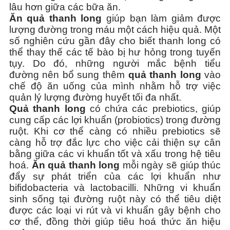
lâu hơn giữa các bữa ăn.
Ăn quả thanh long
giúp bạn làm giảm được
lượng đường trong máu một cách hiệu quả. Một
số nghiên cứu gần đây cho biết thanh long có
thể thay thế các tế bào bị hư hỏng trong tuyến
tụy. Do đó, những người mắc bệnh tiểu
đường nên bổ sung thêm
quả thanh long
vào
chế độ ăn uống của mình nhằm hỗ trợ việc
quản lý lượng đường huyết tối đa nhất.
Quả thanh long
có chứa các prebiotics, giúp
cung cấp các lợi khuẩn (probiotics) trong đường
ruột. Khi cơ thể càng có nhiều prebiotics sẽ
càng hỗ trợ đắc lực cho việc cải thiện sự cân
bằng giữa các vi khuẩn tốt và xấu trong hệ tiêu
hoá.
Ăn quả thanh long
mỗi ngày sẽ giúp thúc
đẩy sự phát triển của các lợi khuẩn như
bifidobacteria và lactobacilli. Những vi khuẩn
sinh sống tại đường ruột này có thể tiêu diệt
được các loại vi rút và vi khuẩn gây bệnh cho
cơ thể, đồng thời giúp tiêu hoá thức ăn hiệu