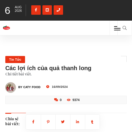
6
AUG
2026
Tin Tức
Các lợi ích của quả thanh long
Chi tiết bài viết.
16/09/2024
BY CATY FOOD
0
9374
Chia sẻ
bài viết: