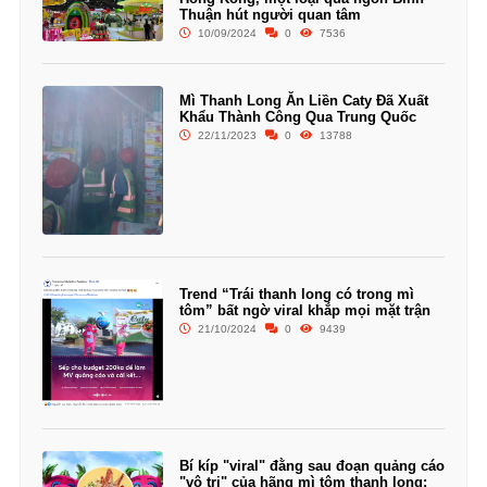
Thuận hút người quan tâm
10/09/2024
0
7536
Mì Thanh Long Ăn Liền Caty Đã Xuất
Khẩu Thành Công Qua Trung Quốc
22/11/2023
0
13788
Trend “Trái thanh long có trong mì
tôm” bất ngờ viral khắp mọi mặt trận
21/10/2024
0
9439
Bí kíp "viral" đằng sau đoạn quảng cáo
"vô tri" của hãng mì tôm thanh long: