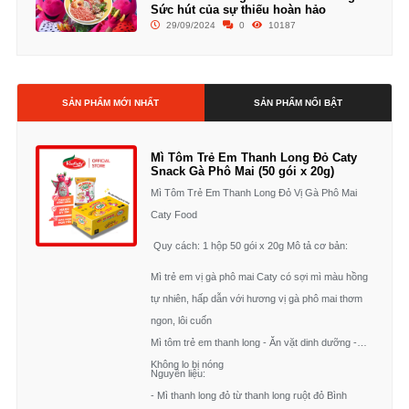
Sức hút của sự thiếu hoàn hảo
29/09/2024
0
10187
SẢN PHẨM MỚI NHẤT
SẢN PHẨM NỔI BẬT
Mì Tôm Trẻ Em Thanh Long Đỏ Caty
Snack Gà Phô Mai (50 gói x 20g)
Mì Tôm Trẻ Em Thanh Long Đỏ Vị Gà Phô Mai
Caty Food
Quy cách: 1 hộp 50 gói x 20g Mô tả cơ bản:
Mì trẻ em vị gà phô mai Caty có sợi mì màu hồng
tự nhiên, hấp dẫn với hương vị gà phô mai thơm
ngon, lôi cuốn
Mì tôm trẻ em thanh long - Ăn vặt dinh dưỡng -
Không lo bị nóng
Nguyên liệu:
- Mì thanh long đỏ từ thanh long ruột đỏ Bình