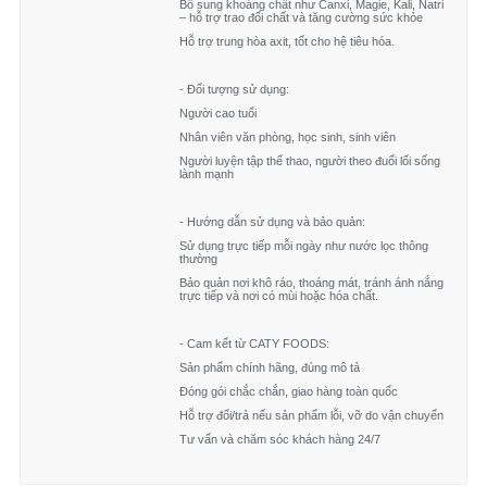
và khoáng chất, giúp dễ tiêu hóa và tăng cường
Bổ sung khoáng chất như Canxi, Magie, Kali, Natri
– hỗ trợ trao đổi chất và tăng cường sức khỏe
hệ miễn dịch cho trẻ Hướng dẫn sử dụng:
Hỗ trợ trung hòa axit, tốt cho hệ tiêu hóa.
- Mở gói mì và ăn trực tiếp Bảo quản: Để nơi khô
ráo, thoáng mát Tránh ánh nắng trực tiếp Hạn sử
- Đối tượng sử dụng:
dụng: 12 tháng Xuất xứ: Việt Nam
Người cao tuổi
Nhân viên văn phòng, học sinh, sinh viên
Người luyện tập thể thao, người theo đuổi lối sống
lành mạnh
- Hướng dẫn sử dụng và bảo quản:
Sử dụng trực tiếp mỗi ngày như nước lọc thông
thường
Bảo quản nơi khô ráo, thoáng mát, tránh ánh nắng
trực tiếp và nơi có mùi hoặc hóa chất.
- Cam kết từ CATY FOODS:
Sản phẩm chính hãng, đúng mô tả
Đóng gói chắc chắn, giao hàng toàn quốc
Hỗ trợ đổi/trả nếu sản phẩm lỗi, vỡ do vận chuyển
Tư vấn và chăm sóc khách hàng 24/7