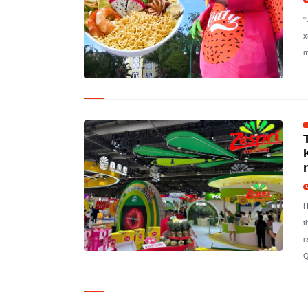
"
x
m
H
t
r
Q