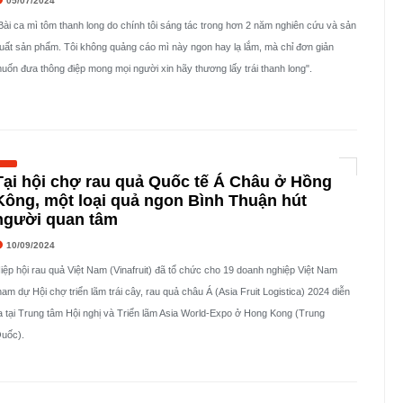
05/07/2024
Bài ca mì tôm thanh long do chính tôi sáng tác trong hơn 2 năm nghiên cứu và sản
uất sản phẩm. Tôi không quảng cáo mì này ngon hay lạ lắm, mà chỉ đơn giản
uốn đưa thông điệp mong mọi người xin hãy thương lấy trái thanh long".
Tại hội chợ rau quả Quốc tế Á Châu ở Hồng
Kông, một loại quả ngon Bình Thuận hút
người quan tâm
10/09/2024
iệp hội rau quả Việt Nam (Vinafruit) đã tổ chức cho 19 doanh nghiệp Việt Nam
ham dự Hội chợ triển lãm trái cây, rau quả châu Á (Asia Fruit Logistica) 2024 diễn
a tại Trung tâm Hội nghị và Triển lãm Asia World-Expo ở Hong Kong (Trung
uốc).