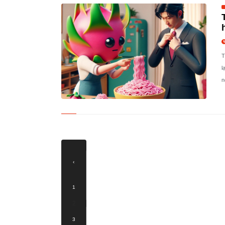
T
l
n
‹
1
2
3