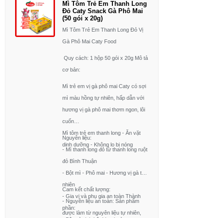
Mì Tôm Trẻ Em Thanh Long
Đỏ Caty Snack Gà Phô Mai
(50 gói x 20g)
Mì Tôm Trẻ Em Thanh Long Đỏ Vị
Gà Phô Mai Caty Food
Quy cách: 1 hộp 50 gói x 20g Mô tả
cơ bản:
Mì trẻ em vị gà phô mai Caty có sợi
mì màu hồng tự nhiên, hấp dẫn với
hương vị gà phô mai thơm ngon, lôi
cuốn
Mì tôm trẻ em thanh long - Ăn vặt
Nguyên liệu:
dinh dưỡng - Không lo bị nóng
- Mì thanh long đỏ từ thanh long ruột
đỏ Bình Thuận
- Bột mì - Phô mai - Hương vị gà tự
nhiên
Cam kết chất lượng:
- Gia vị và phụ gia an toàn Thành
- Nguyên liệu an toàn: Sản phẩm
phần:
được làm từ nguyên liệu tự nhiên,