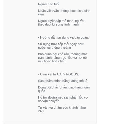
Người cao tuổi
giúp dễ tiêu hóa và tăng cường hệ
Nhân viên văn phòng, học sinh, sinh
miễn dịch cho trẻ Hướng dẫn sử
viên
dụng:
Người luyện tập thể thao, người
theo đuổi lối sống lành mạnh
- Mở gói mì và ăn trực tiếp Bảo
quản: Để nơi khô ráo, thoáng mát
- Hướng dẫn sử dụng và bảo quản:
Tránh ánh nắng trực tiếp Hạn sử
Sử dụng trực tiếp mỗi ngày như
nước lọc thông thường
dụng: 12 tháng Xuất xứ: Việt Nam
Bảo quản nơi khô ráo, thoáng mát,
tránh ánh nắng trực tiếp và nơi có
mùi hoặc hóa chất.
- Cam kết từ CATY FOODS:
Sản phẩm chính hãng, đúng mô tả
Đóng gói chắc chắn, giao hàng toàn
quốc
Hỗ trợ đổi/trả nếu sản phẩm lỗi, vỡ
do vận chuyển
Tư vấn và chăm sóc khách hàng
24/7