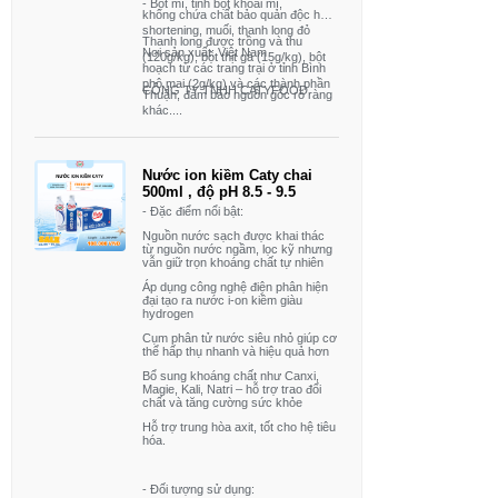
- Bột mì, tinh bột khoai mì,
không chứa chất bảo quản độc hại.
shortening, muối, thanh long đỏ
Thanh long được trồng và thu
Nơi sản xuất: Việt Nam
(120g/kg), bột thịt gà (15g/kg), bột
hoạch từ các trang trại ở tỉnh Bình
phô mai (2g/kg) và các thành phần
CÔNG TY TNHH CATYFOOD
Thuận, đảm bảo nguồn gốc rõ ràng
khác,...
và chất lượng cao
- Nghiên cứu và phát triển: Mì thanh
Nước ion kiềm Caty chai
long đỏ Caty được nghiên cứu và
500ml , độ pH 8.5 - 9.5
phát triển bởi Đại học Công Thương
- Đặc điểm nổi bật:
và Viện Khoa học và Công nghệ,
Nguồn nước sạch được khai thác
từ nguồn nước ngầm, lọc kỹ nhưng
ứng dụng công nghệ nano để trộn
vẫn giữ trọn khoáng chất tự nhiên
12% thanh long tươi vào trong sợi
Áp dụng công nghệ điện phân hiện
đại tạo ra nước i-on kiềm giàu
mì, mang lại giá trị dinh dưỡng cao
hydrogen
- Chứng nhận an toàn: Sản phẩm
Cụm phân tử nước siêu nhỏ giúp cơ
thể hấp thụ nhanh và hiệu quả hơn
đạt đầy đủ các chứng nhận an toàn
Bổ sung khoáng chất như Canxi,
thực phẩm theo tiêu chuẩn Việt Nam
Magie, Kali, Natri – hỗ trợ trao đổi
chất và tăng cường sức khỏe
và Quốc tế, đảm bảo an toàn cho
Hỗ trợ trung hòa axit, tốt cho hệ tiêu
hóa.
sức khỏe trẻ em
- Lợi ích sức khỏe: Thanh long
- Đối tượng sử dụng:
chứa nhiều vitamin và khoáng chất,