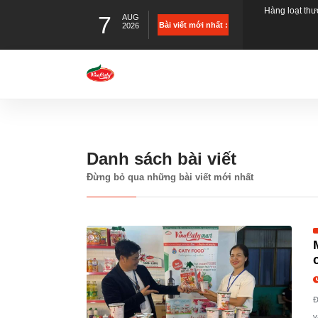
7
AUG
mạng
Mì gói thanh l
Bài viết mới nhất :
2026
Trend “Trái th
Caty Foods m
Danh sách bài viết
Công nghệ, Đ
Đừng bỏ qua những bài viết mới nhất
Đ
v