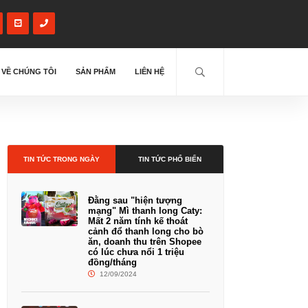
VỀ CHÚNG TÔI
SẢN PHẨM
LIÊN HỆ
TIN TỨC TRONG NGÀY
TIN TỨC PHỔ BIẾN
Đằng sau "hiện tượng
mạng" Mì thanh long Caty:
Mất 2 năm tính kế thoát
cảnh đổ thanh long cho bò
ăn, doanh thu trên Shopee
có lúc chưa nổi 1 triệu
đồng/tháng
12/09/2024