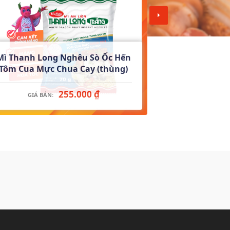
Mì Thanh Long Nghêu Sò Ốc Hến
Mì Thanh Lon
Tôm Cua Mực Chua Cay (thùng)
Caty 
255.000 ₫
GIÁ BÁN:
GIÁ BÁN