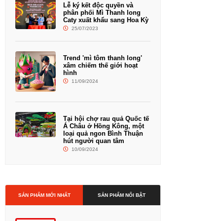
Lễ ký kết độc quyền và
phân phối Mì Thanh long
Caty xuất khẩu sang Hoa Kỳ
25/07/2023
Trend 'mì tôm thanh long'
xâm chiếm thế giới hoạt
hình
11/09/2024
Tại hội chợ rau quả Quốc tế
Á Châu ở Hồng Kông, một
loại quả ngon Bình Thuận
hút người quan tâm
10/09/2024
SẢN PHẨM MỚI NHẤT
SẢN PHẨM NỔI BẬT