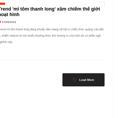
Trend 'mì tôm thanh long' xâm chiếm thế giới
hoạt hình
11/09/2024
rend mì tôm thanh long đang khuấy đảo mạng xã hội vì chiêu thức quảng cáo độc
ạ, khiến netizen tò mò muốn thưởng thức thử hương vị của món ăn có phần ngộ
ghĩnh này.
Load More