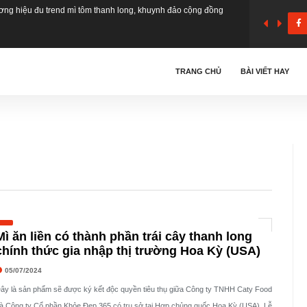
ong ‘vượt mặt’ trà chanh giã tay trở thành trào lưu ẩm thực mới
TRANG CHỦ
BÀI VIẾT HAY
anh long có trong mì tôm” bất ngờ viral khắp mọi mặt trận
ang sản phẩm mì thanh long đỏ tham dự Ngày hội Khoa học,
ổi mới sáng tạo và Chuyển đổi số tỉnh Đồng Nai năm 2025
Mì ăn liền có thành phần trái cây thanh long
chính thức gia nhập thị trường Hoa Kỳ (USA)
05/07/2024
ây là sản phẩm sẽ được ký kết độc quyền tiêu thụ giữa Công ty TNHH Caty Food
à Công ty Cổ phần Khỏe Đẹp 365 có trụ sở tại Hợp chủng quốc Hoa Kỳ (USA). Lễ