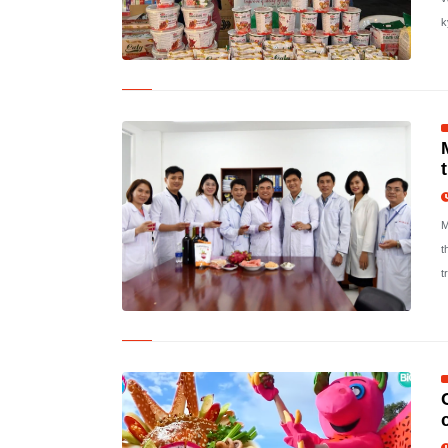
k
M
t
t