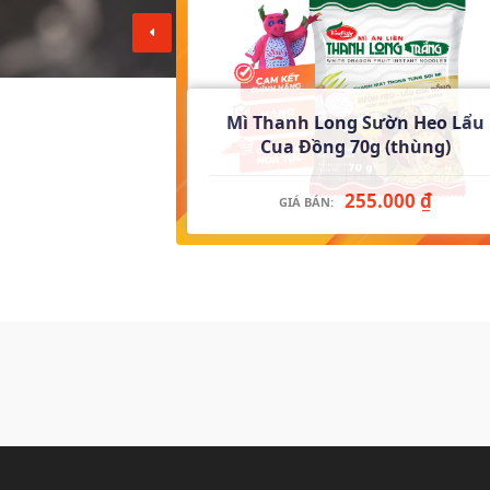
Mì Thanh Long Sườn Heo Lẩu
 chai 500ml ,
Cua Đồng 70g (thùng)
- 9.5
255.000 ₫
.000 ₫
GIÁ BÁN: