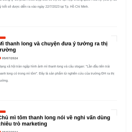
ý kết sẽ được diễn ra vào ngày 22/7/2023 tại Tp. Hồ Chí Minh.
Mì thanh long và chuyện đưa ý tưởng ra thị
trường
05/07/2024
ạng xã hội tràn ngập hình ảnh mì thanh long và câu slogan: "Lần đầu tiên trái
hanh long có trong mì tôm". Đây là sản phẩm từ nghiên cứu của trường ĐH ra thị
rường.
Chủ mì tôm thanh long nói về nghi vấn dùng
chiêu trò marketing